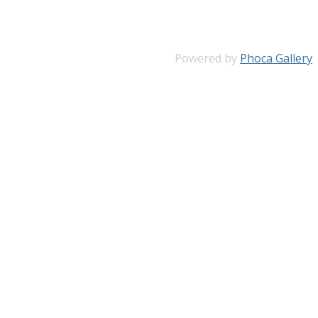
Powered by
Phoca Gallery